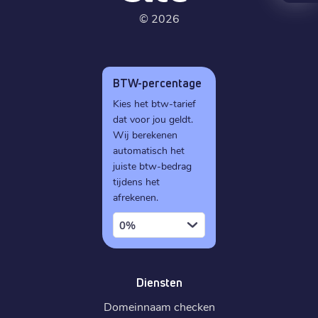
©
2026
BTW-percentage
Kies het btw-tarief
dat voor jou geldt.
Wij berekenen
automatisch het
juiste btw-bedrag
tijdens het
afrekenen.
0%
Diensten
Domeinnaam checken