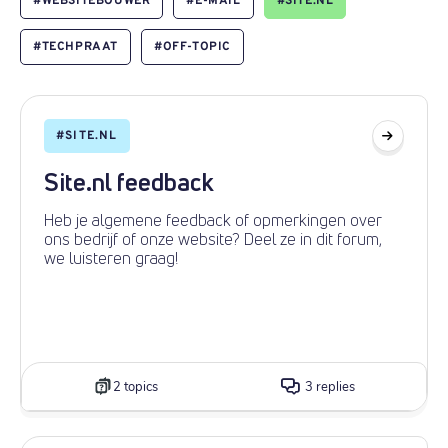
#
WEBSITEBOUWER
#
E-MAIL
#
SITE.NL
#
TECHPRAAT
#
OFF-TOPIC
#
SITE.NL
Site.nl feedback
Heb je algemene feedback of opmerkingen over
ons bedrijf of onze website? Deel ze in dit forum,
we luisteren graag!
2 topics
3 replies