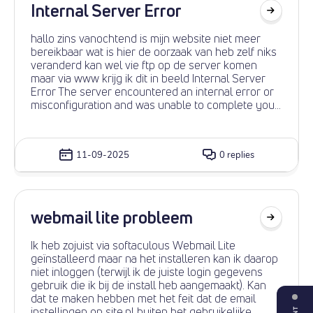
Internal Server Error
hallo zins vanochtend is mijn website niet meer
bereikbaar wat is hier de oorzaak van heb zelf niks
veranderd kan wel vie ftp op de server komen
maar via www krijg ik dit in beeld Internal Server
Error The server encountered an internal error or
misconfiguration and was unable to complete your
request. Please contact the server administrator at
webmaster@weerstation-woerden.nl to inform
them of the time this error occurred, and the
11-09-2025
0 replies
actions you performed just before this error. More
information about this error may be available in the
server error log. . gaat om
https://www.weerstation-woerden.nl/ mvg Gert
webmail lite probleem
Ik heb zojuist via softaculous Webmail Lite
geïnstalleerd maar na het installeren kan ik daarop
niet inloggen (terwijl ik de juiste login gegevens
gebruik die ik bij de install heb aangemaakt). Kan
dat te maken hebben met het feit dat de email
instellingen op site.nl buiten het gebruikelijke