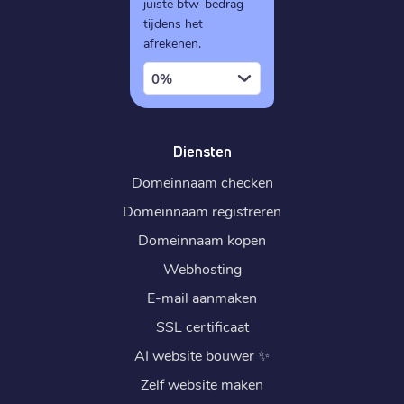
juiste btw-bedrag
tijdens het
afrekenen.
0%
Diensten
Domeinnaam checken
Domeinnaam registreren
Domeinnaam kopen
Webhosting
E-mail aanmaken
SSL certificaat
AI website bouwer
✨
Zelf website maken