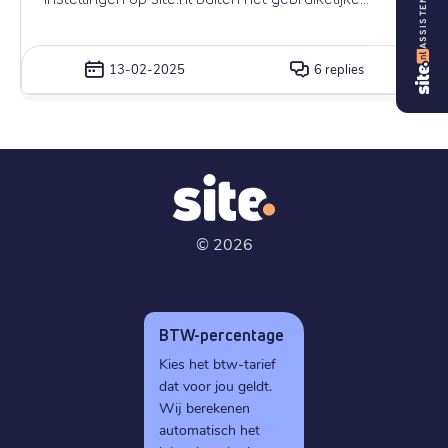
ASSISTENT
Direct Admin om gaat? Dat was namelijk ook de
reden waarom ik mijn Xenforo forum hier niet goed
functioneerde.
13-02-2025
6 replies
©
2026
BTW-percentage
Kies het btw-tarief
dat voor jou geldt.
Wij berekenen
automatisch het