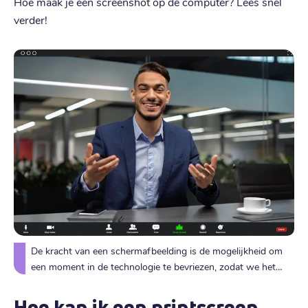
Hoe maak je een screenshot op de computer? Lees snel
verder!
De kracht van een schermafbeelding is de mogelijkheid om
een moment in de technologie te bevriezen, zodat we het
kunnen delen of erover kunnen nadenken wanneer we maar
willen.
Hoe kan ik een printscreen