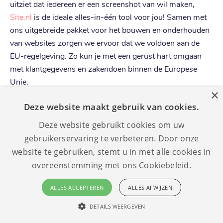
uitziet dat iedereen er een screenshot van wil maken,
Site.nl
is de ideale alles-in-één tool voor jou! Samen met
ons uitgebreide pakket voor het bouwen en onderhouden
van websites zorgen we ervoor dat we voldoen aan de
EU-regelgeving. Zo kun je met een gerust hart omgaan
met klantgegevens en zakendoen binnen de Europese
Unie.
×
Deze website maakt gebruik van cookies.
Met de beste klantenservice die beschikbaar is op het
web, biedt Site.nl gebruikers alle tools, technische
Deze website gebruikt cookies om uw
ondersteuning en begeleiding die nodig zijn om een
gebruikerservaring te verbeteren. Door onze
geweldig uitziende en zeer functionele website te maken.
website te gebruiken, stemt u in met alle cookies in
Met ons alles-in-één-pakket is Site.nl de ideale
overeenstemming met ons Cookiebeleid.
uitgebreide en betrouwbare optie voor het beheren van je
online aanwezigheid, en dat alles tegen een
uiterst
ALLES ACCEPTEREN
ALLES AFWIJZEN
betaalbare prijs
.
DETAILS WEERGEVEN