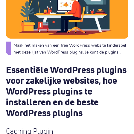
Maak het maken van een free WordPress website kinderspel
met deze lijst van WordPress plugins. Je kunt de plugins
combineren met gratis of juist premium WordPress thema's.
Je maakt een WordPress site zo mooi als je zelf wilt.
Essentiële WordPress plugins
voor zakelijke websites, hoe
WordPress plugins te
installeren en de beste
WordPress plugins
Caching Plugin