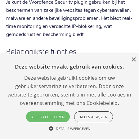
Je kunt de Wordfence Security plugin gebruiken bij het
beschermen van zakelijke websites tegen cyberaanvallen,
malware en andere beveiligingsproblemen. Het biedt real-
time monitoring en verdachte IP-blokkering, wat
gemoedsrust en bescherming biedt.
Belangrijkste functies:
×
Deze website maakt gebruik van cookies.
De functies van de Wordfence Security plugin omvatten
real-time verkeersmonitoring, IP-blokkering, detectie van
Deze website gebruikt cookies om uw
malware en aanvallen. Daarnaast biedt het gedetailleerde
gebruikerservaring te verbeteren. Door onze
beveiligingswaarschuwingen en analyses voor een
website te gebruiken, stemt u in met alle cookies in
efficiënt beheer van de websitebeveiliging.
overeenstemming met ons Cookiebeleid.
13. Google XML Sitemaps
ALLES ACCEPTEREN
ALLES AFWIJZEN
DETAILS WEERGEVEN
Google XML Sitemaps plugin