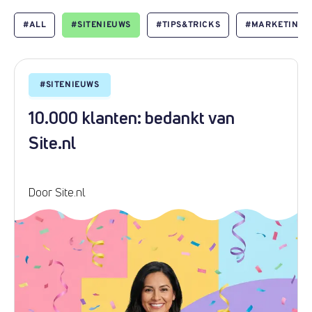
#
ALL
#
SITENIEUWS
#
TIPS&TRICKS
#
MARKETING
#
SITENIEUWS
10.000 klanten: bedankt van
Site.nl
Door Site.nl