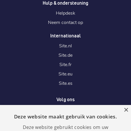
Hulp & ondersteuning
Helpdesk
Neem contact op
Internationaal
Site.
nl
Site.
de
Site.
fr
Site.
eu
Site.
es
Volg ons
×
Deze website maakt gebruik van cookies.
Wij accepteren
Deze website gebruikt cookies om uw