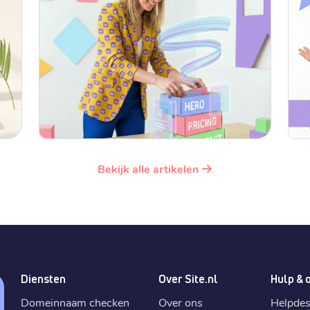
Bekijk alle artikelen
Diensten
Over Site.nl
Hulp & 
Domeinnaam checken
Over ons
Helpde