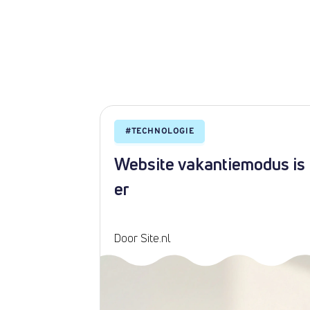
#
TECHNOLOGIE
nnaam?
Website vakantiemodus is
kenis
er
Door Site.nl