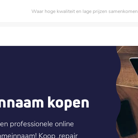
Waar hoge kwaliteit en lage prijzen samenkomen
innaam kopen
en professionele online
domeinnaam! Koop .repair