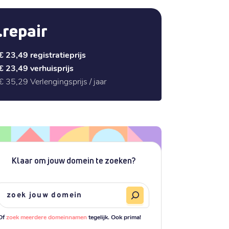
.repair
€ 23,49
registratieprijs
€ 23,49
verhuisprijs
€ 35,29
Verlengingsprijs / jaar
Klaar om jouw domein te zoeken?
Of
zoek meerdere domeinnamen
tegelijk. Ook prima!