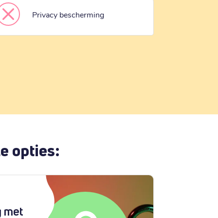
Privacy bescherming
e opties:
g met