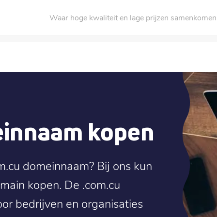
Waar hoge kwaliteit en lage prijzen samenkomen
einnaam kopen
om.cu domeinnaam? Bij ons kun
omain kopen. De .com.cu
or bedrijven en organisaties