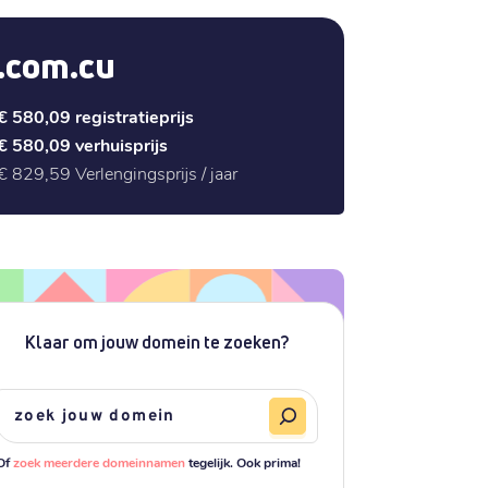
.com.cu
€ 580,09
registratieprijs
€ 580,09
verhuisprijs
€ 829,59
Verlengingsprijs / jaar
Klaar om jouw domein te zoeken?
Of
zoek meerdere domeinnamen
tegelijk. Ook prima!