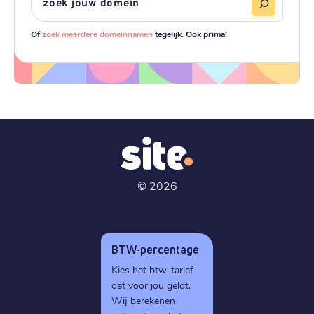
Of
zoek meerdere domeinnamen
tegelijk. Ook prima!
©
2026
BTW-percentage
Kies het btw-tarief
dat voor jou geldt.
Wij berekenen