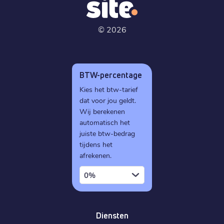
©
2026
BTW-percentage
Kies het btw-tarief
dat voor jou geldt.
Wij berekenen
automatisch het
juiste btw-bedrag
tijdens het
afrekenen.
0%
Diensten