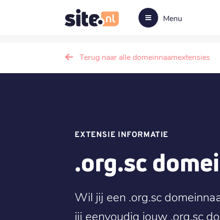
Menu
Terug naar alle domeinnaamextensies
EXTENSIE INFORMATIE
.org.sc dom
Wil jij een .org.sc domeinnaa
jij eenvoudig jouw .org.sc 