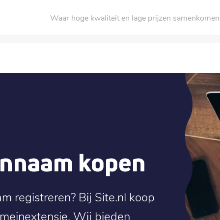
Waar hoge kwaliteit en lage prijzen samenkomen
einnaam kopen
m registreren? Bij Site.nl koop
domeinextensie. Wij bieden