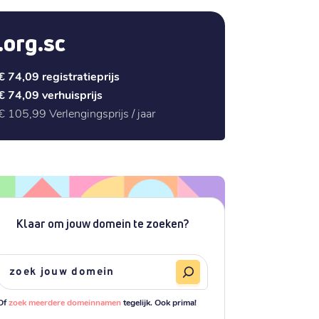
.org.sc
€ 74,09
registratieprijs
€ 74,09
verhuisprijs
€ 105,99
Verlengingsprijs / jaar
Klaar om jouw domein te zoeken?
Of
zoek meerdere domeinnamen
tegelijk. Ook prima!