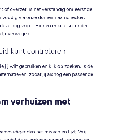
t of overzet, is het verstandig om eerst de
 eenvoudig via onze domeinnaamchecker:
 deze nog vrij is. Binnen enkele seconden
moet overwegen.
heid kunt controleren
jij wilt gebruiken en klik op zoeken. Is de
lternatieven, zodat jij alsnog een passende
am verhuizen met
eenvoudiger dan het misschien lijkt. Wij
s, zodat de overdracht soepel verloopt en