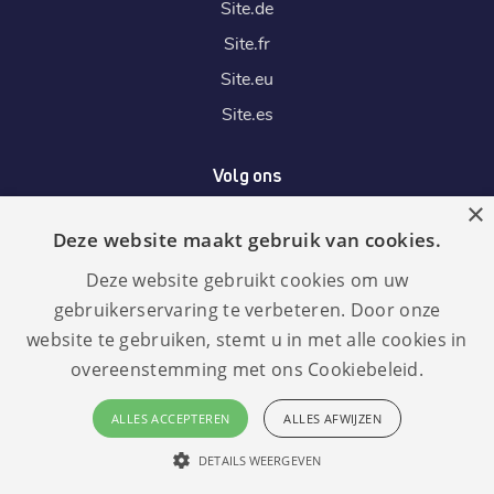
Site.
de
Site.
fr
Site.
eu
Site.
es
Volg ons
×
Deze website maakt gebruik van cookies.
Wij accepteren
Deze website gebruikt cookies om uw
gebruikerservaring te verbeteren. Door onze
website te gebruiken, stemt u in met alle cookies in
overeenstemming met ons Cookiebeleid.
Taal:
GDPR
ALLES ACCEPTEREN
ALLES AFWIJZEN
compliant
Nederlands
DETAILS WEERGEVEN