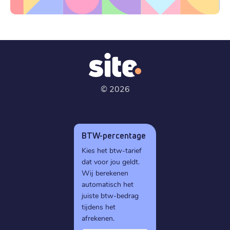
©
2026
BTW-percentage
Kies het btw-tarief
dat voor jou geldt.
Wij berekenen
automatisch het
juiste btw-bedrag
tijdens het
afrekenen.