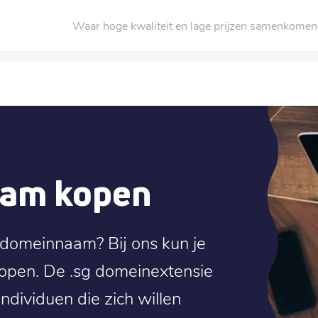
Waar hoge kwaliteit en lage prijzen samenkomen
aam kopen
 domeinnaam? Bij ons kun je
open. De .sg domeinextensie
individuen die zich willen