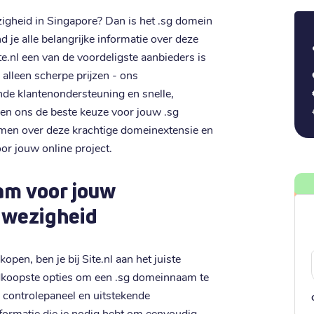
zigheid in Singapore? Dan is het .sg domein
d je alle belangrijke informatie over deze
e.nl een van de voordeligste aanbieders is
lleen scherpe prijzen - ons
ende klantenondersteuning en snelle,
en ons de beste keuze voor jouw .sg
men over deze krachtige domeinextensie en
or jouw online project.
am voor jouw
nwezigheid
en, ben je bij Site.nl aan het juiste
edkoopste opties om een .sg domeinnaam te
k controlepaneel en uitstekende
nformatie die je nodig hebt om eenvoudig