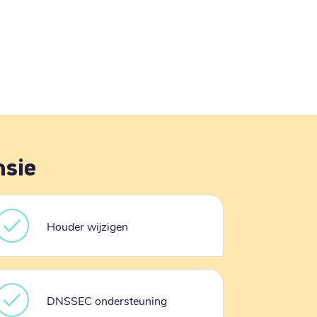
nsie
Houder wijzigen
DNSSEC ondersteuning