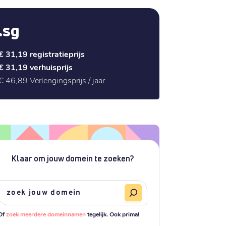
.sg
€ 31,19
registratieprijs
€ 31,19
verhuisprijs
€ 46,89
Verlengingsprijs / jaar
Klaar om jouw domein te zoeken?
Of
zoek meerdere domeinnamen
tegelijk. Ook prima!