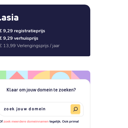
.asia
€ 9,29
registratieprijs
€ 9,29
verhuisprijs
€ 13,99
Verlengingsprijs / jaar
Klaar om jouw domein te zoeken?
Of
zoek meerdere domeinnamen
tegelijk. Ook prima!