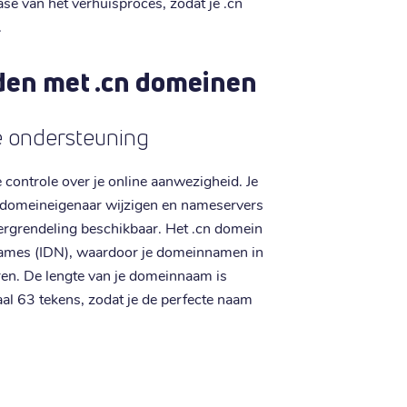
fase van het verhuisproces, zodat je .cn
.
den met .cn domeinen
de ondersteuning
e controle over je online aanwezigheid. Je
domeineigenaar wijzigen en nameservers
vergrendeling beschikbaar. Het .cn domein
Names (IDN), waardoor je domeinnamen in
eren. De lengte van je domeinnaam is
aal 63 tekens, zodat je de perfecte naam