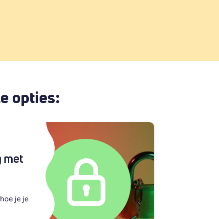
e opties:
g met
hoe je je