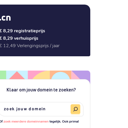
.cn
€ 8,29
registratieprijs
€ 8,29
verhuisprijs
€ 12,49
Verlengingsprijs / jaar
Klaar om jouw domein te zoeken?
Of
zoek meerdere domeinnamen
tegelijk. Ook prima!