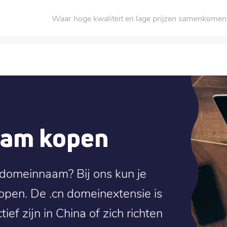
Waar hoge kwaliteit en lage prijzen samenkomen
aam kopen
 domeinnaam? Bij ons kun je
open. De .cn domeinextensie is
ief zijn in China of zich richten