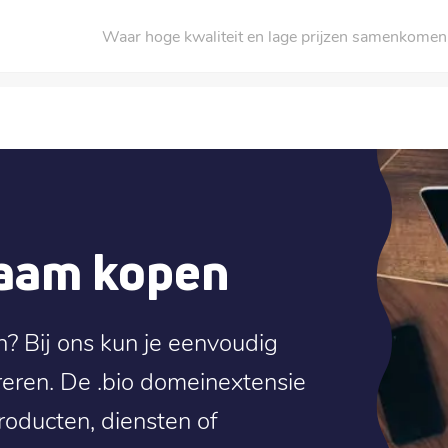
Waar hoge kwaliteit en lage prijzen samenkomen
naam kopen
n? Bij ons kun je eenvoudig
eren. De .bio domeinextensie
producten, diensten of