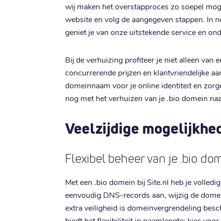
wij maken het overstapproces zo soepel moge
website en volg de aangegeven stappen. In n
geniet je van onze uitstekende service en on
Bij de verhuizing profiteer je niet alleen va
concurrerende prijzen en klantvriendelijke aa
domeinnaam voor je online identiteit en zorg
nog met het verhuizen van je .bio domein naa
Veelzijdige mogelijkhe
Flexibel beheer van je .bio do
Met een .bio domein bij Site.nl heb je volledi
eenvoudig DNS-records aan, wijzig de domei
extra veiligheid is domeinvergrendeling bes
biedt het flexibiliteit in naamlengte: kies vo