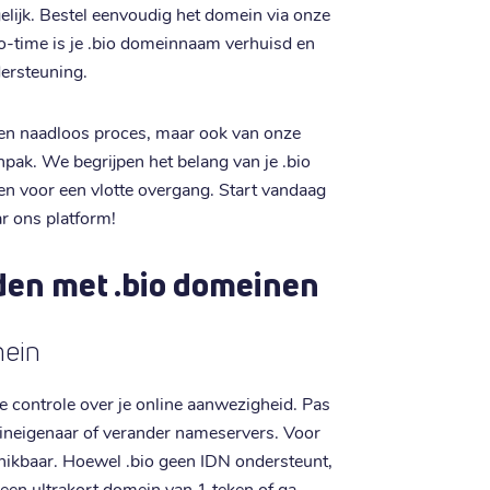
lijk. Bestel eenvoudig het domein via onze
o-time is je .bio domeinnaam verhuisd en
dersteuning.
n een naadloos proces, maar ook van onze
npak. We begrijpen het belang van je .bio
en voor een vlotte overgang. Start vandaag
r ons platform!
den met .bio domeinen
mein
ge controle over je online aanwezigheid. Pas
neigenaar of verander nameservers. Voor
chikbaar. Hoewel .bio geen IDN ondersteunt,
or een ultrakort domein van 1 teken of ga