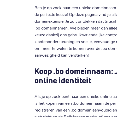
Ben je op zoek naar een unieke domeinnaam 
de perfecte keuze! Op deze pagina vind je all
domeinextensie. Je zult ontdekken dat Site.nl
.bo domeinnamen. We bieden meer dan alleen 
keuze dankzij ons gebruiksvriendelijke contr
klantenondersteuning en snelle, eenvoudige r
om meer te weten te komen over de .bo dome
aanwezigheid kan versterken!
Koop .bo domeinnaam: 
online identiteit
Als je op zoek bent naar een unieke online a
is het kopen van een .bo domeinnaam de perf
registreren van een .bo domein eenvoudig en b
zich richt op de Boliviaanse markt, of gewoo