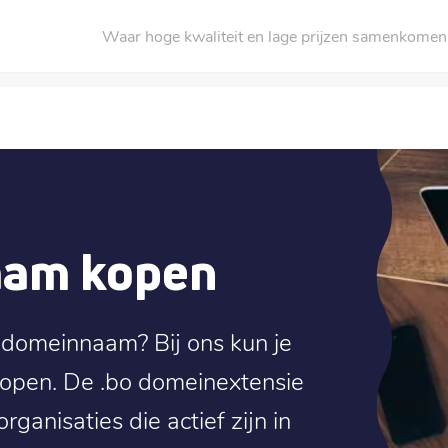
Waar hoge kwaliteit en lage prijzen samenkomen
aam kopen
 domeinnaam? Bij ons kun je
open. De .bo domeinextensie
rganisaties die actief zijn in