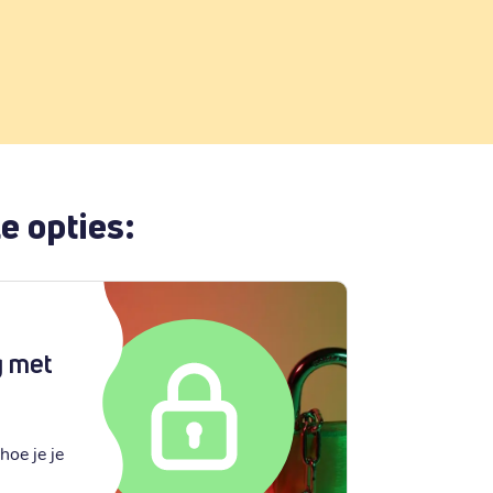
e opties:
g met
hoe je je