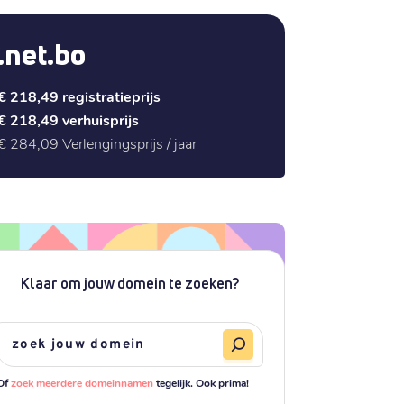
.net.bo
€ 218,49
registratieprijs
€ 218,49
verhuisprijs
€ 284,09
Verlengingsprijs / jaar
Klaar om jouw domein te zoeken?
Of
zoek meerdere domeinnamen
tegelijk. Ook prima!