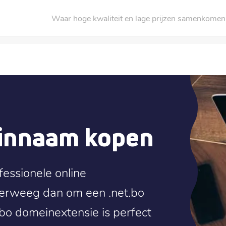
Waar hoge kwaliteit en lage prijzen samenkomen
einnaam kopen
fessionele online
verweeg dan om een .net.bo
bo domeinextensie is perfect