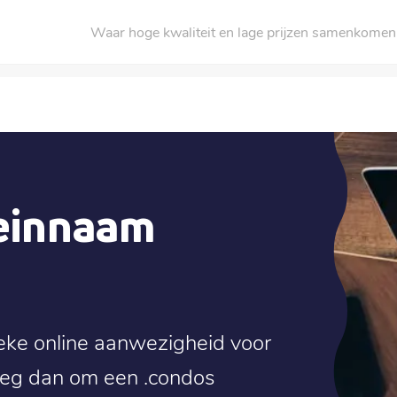
Waar hoge kwaliteit en lage prijzen samenkomen
einnaam
eke online aanwezigheid voor
eeg dan om een .condos