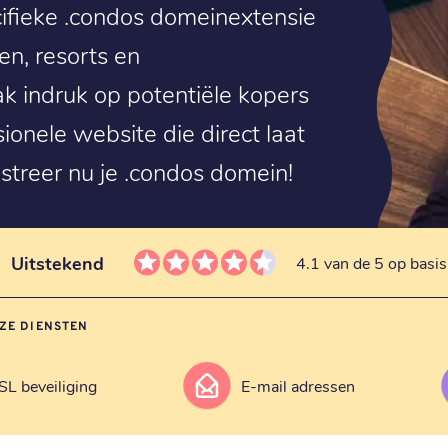
ifieke .condos domeinextensie
en, resorts en
k indruk op potentiële kopers
onele website die direct laat
istreer nu je .condos domein!
Uitstekend
4.1 van de 5 op basi
ZE DIENSTEN
SL beveiliging
E-mail adressen