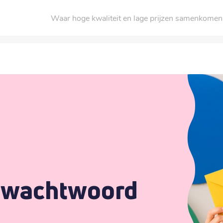
Waar hoge kwaliteit en lage prijzen samenkomen
dwachtwoord