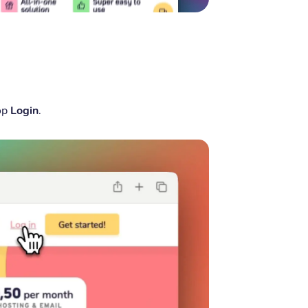
 op
Login
.