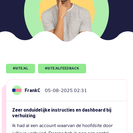
#
SITE.NL
#
SITE.NLFEEDBACK
FrankC
05-08-2025 02:31
Zeer onduidelijke instructies en dashboard bij
verhuizing
Ik had al een account waarvan de hoofdsite door 
jullie is verhuisd. Daarna heb ik nog een aantal 