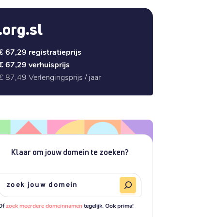
.org.sl
€ 67,29
registratieprijs
€ 67,29
verhuisprijs
€ 87,49
Verlengingsprijs / jaar
Klaar om jouw domein te zoeken?
Of
zoek meerdere domeinnamen
tegelijk. Ook prima!