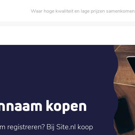
Waar hoge kwaliteit en lage prijzen samenkomen
innaam kopen
m registreren? Bij Site.nl koop