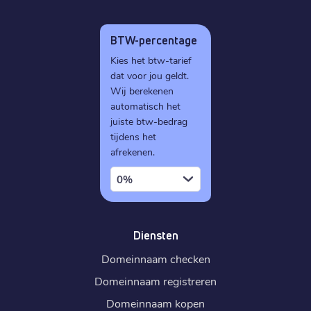
BTW-percentage
Kies het btw-tarief
dat voor jou geldt.
Wij berekenen
automatisch het
juiste btw-bedrag
tijdens het
afrekenen.
0%
Diensten
Domeinnaam checken
Domeinnaam registreren
Domeinnaam kopen