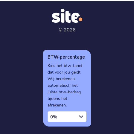
©
2026
BTW-percentage
Kies het btw-tarief
dat voor jou geldt.
Wij berekenen
automatisch het
juiste btw-bedrag
tijdens het
afrekenen.
0%