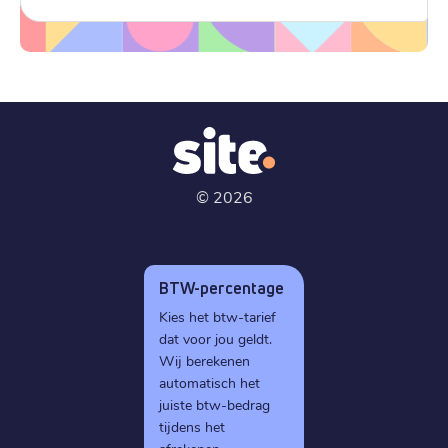
©
2026
BTW-percentage
Kies het btw-tarief
dat voor jou geldt.
Wij berekenen
automatisch het
juiste btw-bedrag
tijdens het