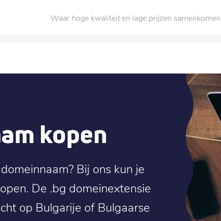
Waar hoge kwaliteit en lage prijzen samenkomen
aam kopen
 domeinnaam? Bij ons kun je
open. De .bg domeinextensie
icht op Bulgarije of Bulgaarse