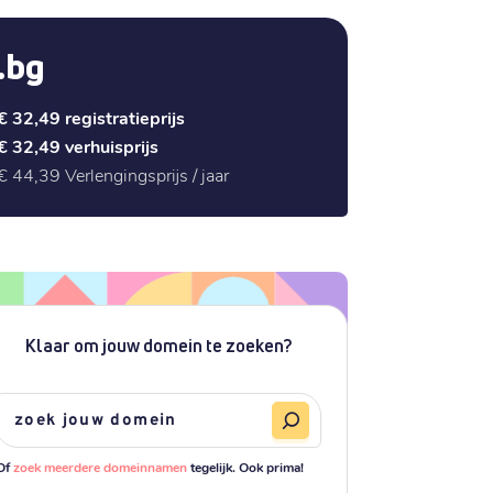
.bg
€ 32,49
registratieprijs
€ 32,49
verhuisprijs
€ 44,39
Verlengingsprijs / jaar
Klaar om jouw domein te zoeken?
Of
zoek meerdere domeinnamen
tegelijk. Ook prima!