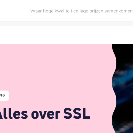
Waar hoge kwaliteit en lage prijzen samenkomen
ING
Alles over SSL