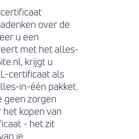
certificaat
 nadenken over de
eer u een
eert met het alles-
e.nl, krijgt u
-certificaat als
lles-in-één pakket.
je geen zorgen
r het kopen van
caat - het zit
 van je