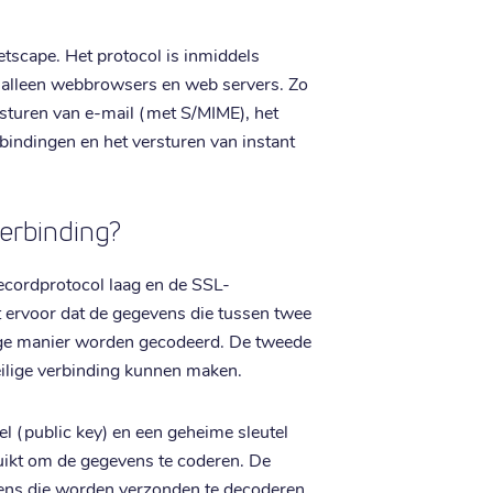
etscape. Het protocol is inmiddels
n alleen webbrowsers en web servers. Zo
rsturen van e-mail (met S/MIME), het
indingen en het versturen van instant
verbinding?
ecordprotocol laag en de SSL-
t ervoor dat de gegevens die tussen twee
ige manier worden gecodeerd. De tweede
eilige verbinding kunnen maken.
l (public key) en een geheime sleutel
ruikt om de gegevens te coderen. De
ens die worden verzonden te decoderen.