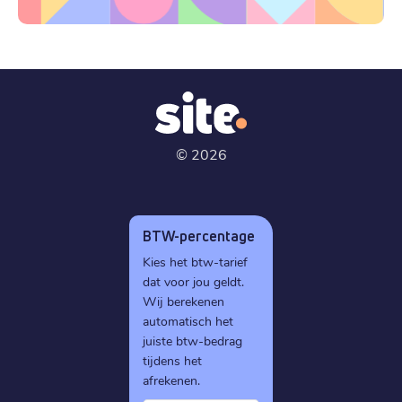
©
2026
BTW-percentage
Kies het btw-tarief
dat voor jou geldt.
Wij berekenen
automatisch het
juiste btw-bedrag
tijdens het
afrekenen.