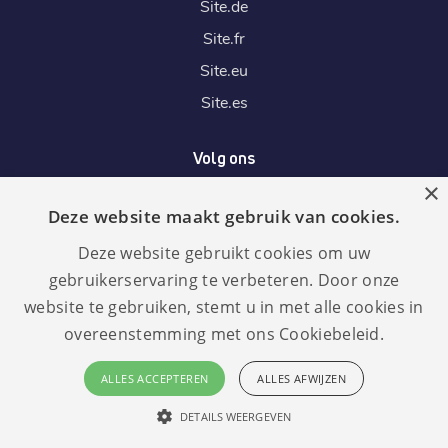
Site.
de
Site.
fr
Site.
eu
Site.
es
Volg ons
×
Deze website maakt gebruik van cookies.
Wij accepteren
Deze website gebruikt cookies om uw
gebruikerservaring te verbeteren. Door onze
website te gebruiken, stemt u in met alle cookies in
overeenstemming met ons Cookiebeleid.
Taal:
GDPR
ALLES ACCEPTEREN
ALLES AFWIJZEN
compliant
Nederlands
DETAILS WEERGEVEN