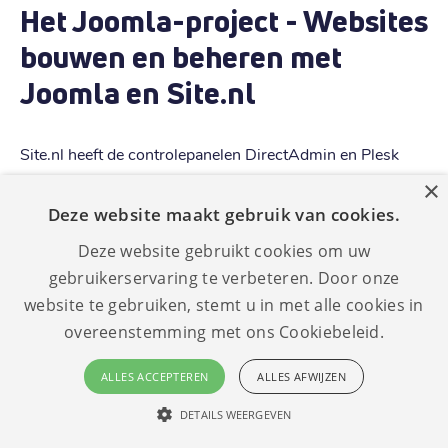
Het Joomla-project - Websites
bouwen en beheren met
Joomla en Site.nl
Site.nl heeft de controlepanelen DirectAdmin en Plesk
toegevoegd aan onze verzameling handige tools, zodat je
×
snel en gemakkelijk websites kunt bouwen en hosten en
Deze website maakt gebruik van cookies.
jouw Joomla-website met slechts een paar eenvoudige
Deze website gebruikt cookies om uw
klikken kunt beheren.
gebruikerservaring te verbeteren. Door onze
website te gebruiken, stemt u in met alle cookies in
DirectAdmin en Plesk zijn beiden
overeenstemming met ons Cookiebeleid.
webhostingcontrolepanelen die worden gebruikt om
hostingomgevingen te beheren.
DirectAdmin
is licht en
ALLES ACCEPTEREN
ALLES AFWIJZEN
gebruiksvriendelijk en biedt essentiële functies voor het
beheren van webhostingaccounts, terwijl Plesk is
DETAILS WEERGEVEN
uitgebreid en rijk aan functies, het aanbieden van